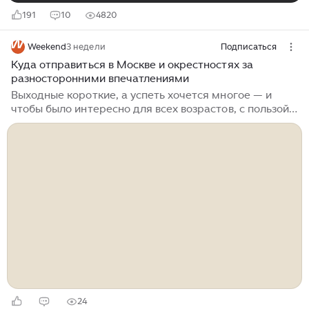
191
10
4820
Weekend
3 недели
Подписаться
Куда отправиться в Москве и окрестностях за
разносторонними впечатлениями
Выходные короткие, а успеть хочется многое — и
чтобы было интересно для всех возрастов, с пользой,
весело и вкусно. Посетить музей, послушать музыку,
попробовать что-то новое и сделать необычные фото
на память. На площадках фестиваля «Усадьбы
Москвы», который продолжается в столице и
окрестностях, все это можно совместить — с
удовольствием и без спешки. Weekend рассказывает
об основных площадках фестиваля. Рассказывает
куратор фестиваля Ирина Кокорева За три года
фестиваль стал одним из флагманских культурных
проектов столицы: его посетили более 3,5 млн
человек, состоялось свыше 7,7 тыс...
24