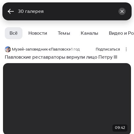
Всё
Новости
Темы
Каналы
Видео и Р
Музей-заповедник «Павловск»
1 год
Подписаться
Павловские реставраторы вернули лицо Петру III
09:42