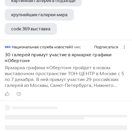
картинная галерея в подъезде
крупнейшие галереи мира
code 369 выставка
винсент вордсворт галерея
Национальная служба новостей
8 мес
Подписаться
30 галерей примут участие в ярмарке графики
«Обертон»
Ярмарка графики «Обертон» пройдет в новом
выставочном пространстве ТОН-ЦЕНТР в Москве с 5
по 7 декабря. В ней примут участие 29 российских
галерей из Москвы, Санкт-Петербурга, Нижнего
Новгорода, Воронежа и Владивостока, а также
специальный новогодний проект от Pogodina Gallery.
Экспозиция объединит работы актуальных
современных художников под крышей исторического
здания. ТОН-ЦЕНТР — новая мультифункциональная
площадка, расположенная в бывшем депо
Ленинградского (Николаевского) вокзала на