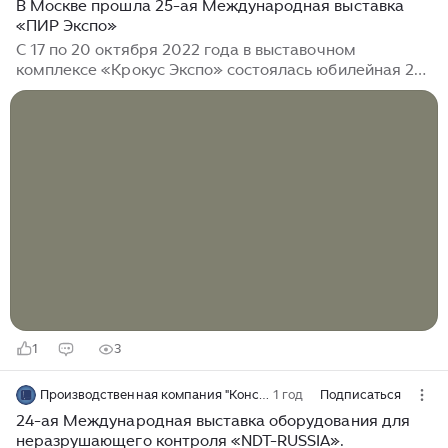
В Москве прошла 25-ая Международная выставка
«ПИР Экспо»
С 17 по 20 октября 2022 года в выставочном
комплексе «Крокус Экспо» состоялась юбилейная 25-
ая Международная выставка «ПИР Экспо» 2022.
Самая масштабная выставка сегмента HoReCa
объединила вокруг себя в 2022 году 625 компаний —
ключевых игроков отрасли: поставщиков,
производителей, дистрибьютеров, отельеров,
рестораторов, кондитеров и шеф- поваров от
Калининграда до Камчатки. 45 294 посетителя, 319
мероприятий, проведенных в дни выставки, 701
спикеров — позволили получить всем гостям выставки
бесценные знания...
1
3
Производственная компания "Константа УЗК"
1 год
Подписаться
24-ая Международная выставка оборудования для
неразрушающего контроля «NDT-RUSSIA».