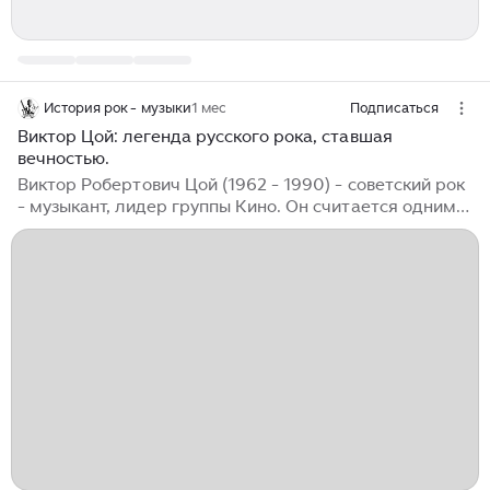
История рок - музыки
1 мес
Подписаться
Виктор Цой: легенда русского рока, ставшая
вечностью.
Виктор Робертович Цой (1962 - 1990) - советский рок
- музыкант, лидер группы Кино. Он считается одним
из ключевых отечественных музыкантов в истории
русского рока. Жизнь Виктора Цоя оказалась очень
короткой, но он успел написать множество песен,
которые обрели статус культовых в нашей стране.
Творчество Цоя любят как фанаты рока, так и многие
люди, не слушающие данный музыкальный жанр.
Сегодня, 21 июня 2026 года, Виктору Цою
исполнилось бы 64 года. В данной статье я
представляю вашему вниманию интересные факты о
рокере...