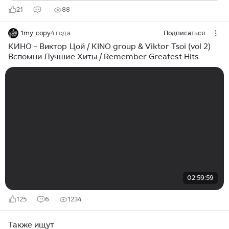
21
88
1my_copy
4 года
Подписаться
КИНО - Виктор Цой / KINO group & Viktor Tsoi (vol 2)
Вспомни Лучшие Хиты / Remember Greatest Hits
02:59:59
125
6
1234
Также ищут