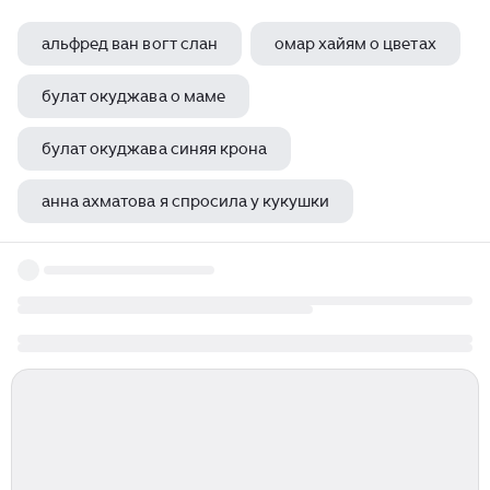
альфред ван вогт слан
омар хайям о цветах
булат окуджава о маме
булат окуджава синяя крона
анна ахматова я спросила у кукушки