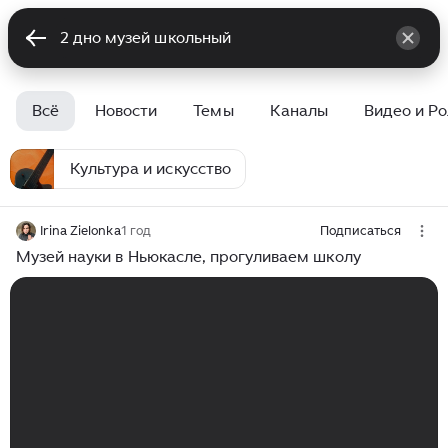
Всё
Новости
Темы
Каналы
Видео и Р
Культура и искусство
Irina Zielonka
1 год
Подписаться
Музей науки в Ньюкасле, прогуливаем школу