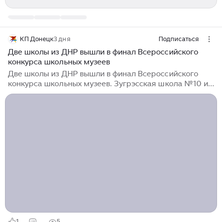
КП Донецк
3 дня
Подписаться
Две школы из ДНР вышли в финал Всероссийского
конкурса школьных музеев
Две школы из ДНР вышли в финал Всероссийского
конкурса школьных музеев. Зугрэсская школа №10 и
лицей №124 из Донецка прошли отбор среди
множества участников. В октябре они отправятся в
Москву на форум «Память жива», где представят
свои экспозиции. Об этом сообщил министр
образования и науки ДНР Олег Трофимов. Школа №10
из Зугрэса покажет музей «Мы память павших чтим»
- о Великой Отечественной войне и современных
событиях...
1
5