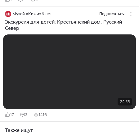
Музей «Кижи»
6 лет
Подписаться
Экскурсия для детей: Крестьянский дом, Русский
Север
24:55
17
3
1416
Также ищут