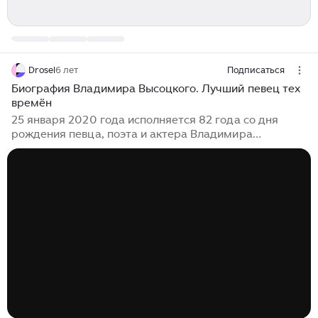
Drosel
6 лет
Подписаться
Биография Владимира Высоцкого. Лучший певец тех
времён
25 января 2020 года исполняется 82 года со дня
рождения певца, поэта и актера Владимира
Высоцкого. Владимир Семенович Высоцкий родился
25 января 1938 года в Москве в семье Семена
Владимировича Высоцкого (1915-1997) и Нины
Максимовны Серегиной (1912-2003)...