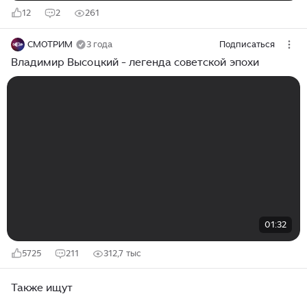
12
2
261
СМОТРИМ
3 года
Подписаться
Владимир Высоцкий - легенда советской эпохи
01:32
5725
211
312,7 тыс
Также ищут