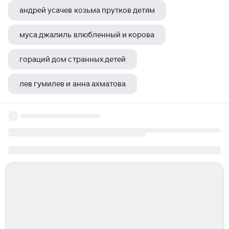
андрей усачев козьма прутков детям
муса джалиль влюбленный и корова
гораций дом странных детей
лев гумилев и анна ахматова
андрей дементьев стихи короткие