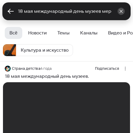
Всё
Новости
Темы
Каналы
Видео и Р
Культура и искусство
Страна детства
4 года
Подписаться
18 мая международный день музеев.