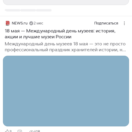
NEWS.ru
2 мес
Подписаться
18 мая — Международный день музеев: история,
акции и лучшие музеи России
Международный день музеев 18 мая — это не просто
профессиональный праздник хранителей истории, но
и замечательный повод для каждого приобщиться к
миру искусства, часто совершенно бесплатно. Как
раз в преддверии события в России проходит
традиционная «Ночь музеев», а самые разные
культурные учреждения страны планируют акции и
тематические мероприятия. В этой статье мы
подробно разберем, как возник Международный день
музеев, какие сюрпризы готовит 18 мая в 2026 году и
как провести это время с максимальной пользой для
души и ума...
3
418