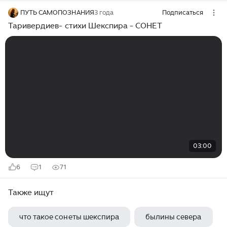
ПУТЬ САМОПОЗНАНИЯ
3 года
Подписаться
Таривердиев- стихи Шекспира - СОНЕТ
03:00
6
1
71
Также ищут
что такое сонеты шекспира
былины севера