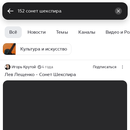
Всё
Новости
Темы
Каналы
Видео и Р
Культура и искусство
Игорь Крутой
4 года
Подписаться
Лев Лещенко - Сонет Шекспира