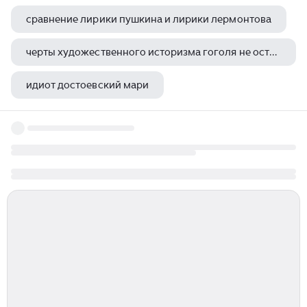
сравнение лирики пушкина и лирики лермонтова
черты художественного историзма гоголя не оставались неизменными в вечерах на хуторе близ диканьки
идиот достоевский мари