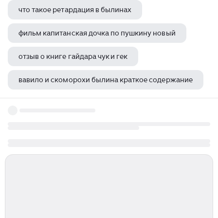
что такое ретардация в былинах
фильм капитанская дочка по пушкину новый
отзыв о книге гайдара чук и гек
вавило и скоморохи былина краткое содержание
подводное течение на дне горький