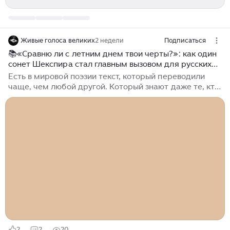
Живые голоса великих
2 недели
Подписаться
📚«Сравню ли с летним днем твои черты?»: как один
сонет Шекспира стал главным вызовом для русских
поэтов
Есть в мировой поэзии текст, который переводили
чаще, чем любой другой. Который знают даже те, кто
не читал Шекспира. Который стал своеобразным
Эверестом для переводчиков - каждый, кто уважает
себя, обязан был на него подняться. «Сравню ли с
летним днем твои черты?» - эту строчку Самуила
Маршака знают все. Но за ней - целая история
переводческих битв, споров и попыток приблизиться
к оригиналу. И сегодня мы попробуем понять: а
можно ли перевести Шекспира лучше, чем Маршак?
Или это вообще невозможно?...
2
2
20