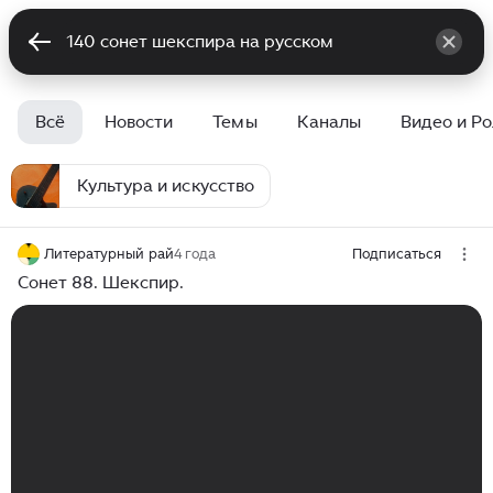
Всё
Новости
Темы
Каналы
Видео и Р
Культура и искусство
Литературный рай
4 года
Подписаться
Сонет 88. Шекспир.