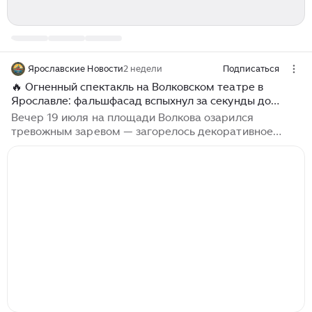
Ярославские Новости
2 недели
Подписаться
🔥 Огненный спектакль на Волковском театре в
Ярославле: фальшфасад вспыхнул за секунды до
полного уничтожения.
Вечер 19 июля на площади Волкова озарился
тревожным заревом — загорелось декоративное
полотно, скрывающее фасад легендарного театра на
время ремонта. 🔥 Очевидцы мгновенно заполнили
соцсети кадрами происшествия...