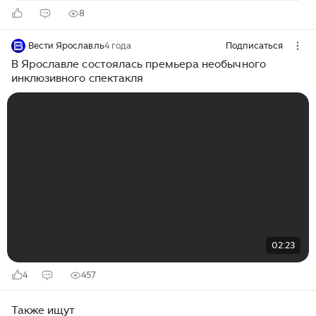
8
Вести Ярославль
4 года
Подписаться
В Ярославле состоялась премьера необычного
инклюзивного спектакля
02:23
4
457
Также ищут