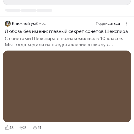
Книжный ум
3 мес
Подписаться
Любовь без имени: главный секрет сонетов Шекспира
С сонетами Шекспира я познакомилась в 10 классе.
Мы тогда ходили на представление в школу с
углубленным изучением английского языка - ученики
читали на языке оригинала со сцены и немного
театрализовали все. Я была очарована. Многие я
запомнила именно по последней строчке. Сонеты
Уильяма Шекспира преимущественно написаны
пятистопным ямбом. Это стихотворный размер, при
котором каждая строка состоит из десяти слогов,
разделённых на пять пар (ямбов), где за одним
безударным слогом следует один ударный...
13
8
51