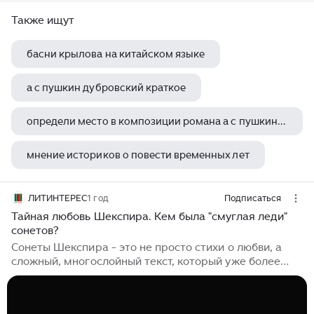
Также ищут
басни крылова на китайском языке
а с пушкин дубровский краткое
определи место в композиции романа а с пушкина евгений онегин где происходят эти эпизоды
мнение историков о повести временных лет
лирические стихотворения пушкина пиковая дама капитанская дочка
ЛИТИНТЕРЕС
1 год
Подписаться
Тайная любовь Шекспира. Кем была "смуглая леди"
сонетов?
Сонеты Шекспира - это не просто стихи о любви, а
сложный, многослойный текст, который уже более
четырех веков вызывает споры среди
литературоведов, историков и философов.
Центральное место в этой загадке занимает образ