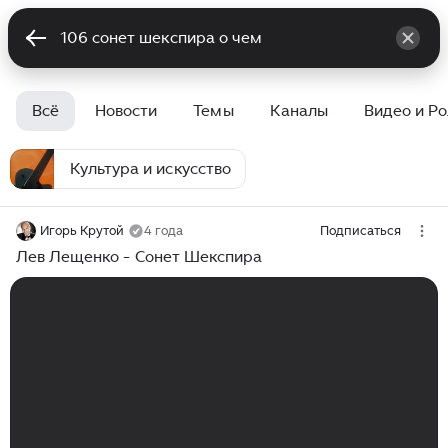
Всё
Новости
Темы
Каналы
Видео и Р
Культура и искусство
Игорь Крутой
4 года
Подписаться
Лев Лещенко - Сонет Шекспира