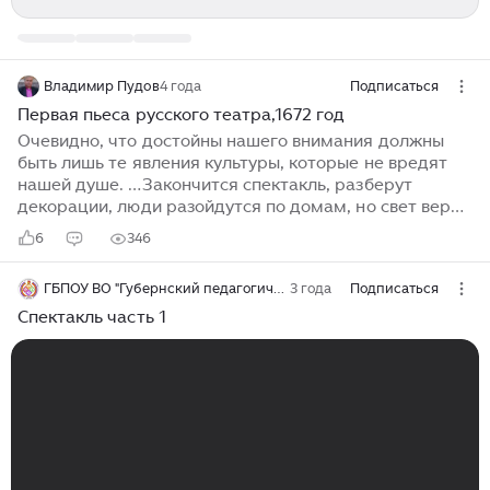
Владимир Пудов
4 года
Подписаться
Первая пьеса русского театра,1672 год
Очевидно, что достойны нашего внимания должны
быть лишь те явления культуры, которые не вредят
нашей душе. …Закончится спектакль, разберут
декорации, люди разойдутся по домам, но свет веры
и добра, заложенные автором в пьесу, останется с
6
346
зрителями. К числу таких произведений по
справедливости можно отнести и пьесу
ГБПОУ ВО "Губернский педагогический колледж" (Воронеж)
3 года
Подписаться
"Артаксерксово действо". 17 октября 1672 г. в
подмосковном селе Преображенское, в только что
Спектакль часть 1
отстроенной "Комедийной хоромине" играли пьесу по
сюжету библейской "Книги Есфири", поставленную по
специальному указу царя Алексея Михайловича.
Рассказ о царице Есфири, ее воспитателе
Мардохее,...