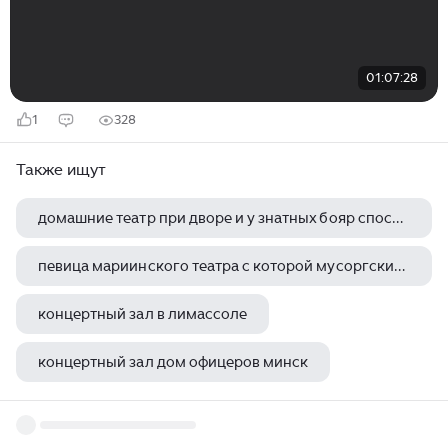
01:07:28
1
328
Также ищут
домашние театр при дворе и у знатных бояр способствовали появлению на сцене
певица мариинского театра с которой мусоргский совершил концертную поездку по южным городам россии
концертный зал в лимассоле
концертный зал дом офицеров минск
мраморный дворец концертный зал