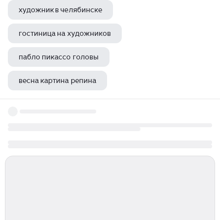
художник в челябинске
гостиница на художников
пабло пикассо головы
весна картина репина
жизнь должна быть интересной как у пабло пикассо