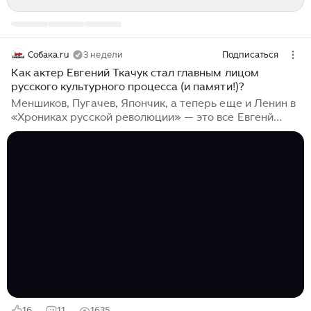
Собака.ru
3 недели
Подписаться
Как актер Евгений Ткачук стал главным лицом
русского культурного процесса (и памяти!)?
Меншиков, Пугачев, Япончик, а теперь еще и Ленин в
«Хрониках русской революции» — это все Евгенй
Ткачук, лауреат премии «ТОП50. Самые знаменитые
люди Петербурга» — 2026 в номинации «Кино». В
перерывах между большим кино амбассадор
русского духа и проводник главных отечественных
архетипов развивает конно-­драматический театр
«ВелесО» в Ленобласти (ставит «Скомороха
Памфалона» с пони Капучино, жеребцом Гротеском и
артистом Юрием Кузнецовым) и проводит
фестиваль-­ритуал «Каменный стол», где серия
пятнадцатиминутных монологов превращается в
бесконечный диалог и праздник для зеркальных
нейронов...
16
11
1635