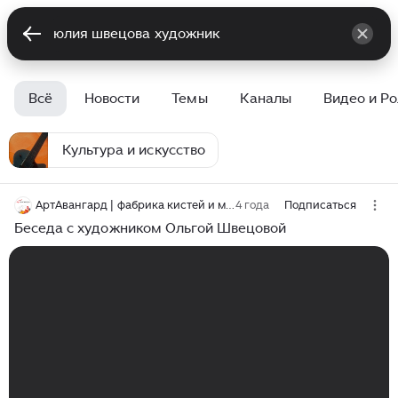
Всё
Новости
Темы
Каналы
Видео и Р
Культура и искусство
АртАвангард | фабрика кистей и мольбертов
4 года
Подписаться
Беседа с художником Ольгой Швецовой