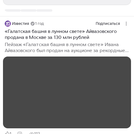
Известия
1 год
Подписаться
«Галатская башня в лунном свете» Айвазовского
продана в Москве за 130 млн рублей
Пейзаж «Галатская башня в лунном свете» Ивана
Айвазовского был продан на аукционе за рекордные
130 млн рублей, сообщили в Московском аукционном
доме 18 декабря. Торги состоялись 15 декабря. В
целом с молотка ушли произведения отечественных
мастеров XVI–XX веков общей стоимостью более 300
млн рублей. Среди наиболее дорогих проданных
вещей также оказались два произведения Ильи
Репина: «Пейзаж с березами» стоимостью 40 млн
рублей и этюд «Персидка» к картине «Садко в
подводном царстве» за 50 млн рублей...
1
112