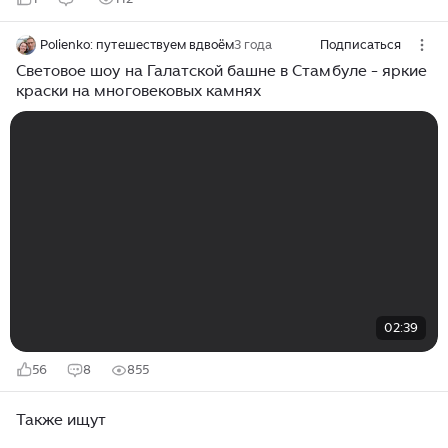
Polienko: путешествуем вдвоём
3 года
Подписаться
Световое шоу на Галатской башне в Стамбуле - яркие
краски на многовековых камнях
02:39
56
8
855
Также ищут