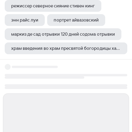
режиссер северное сияние стивен кинг
энн райс луи
портрет айвазовский
маркиз де сад отрывки 120 дней содома отрывки
храм введения во храм пресвятой богородицы хабаровск