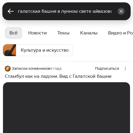
Всё
Новости
Темы
Каналы
Видео и Р
Культура и искусство
Записки кочевников
4 года
Подписаться
Стамбул как на ладони. Вид с Галатской башни