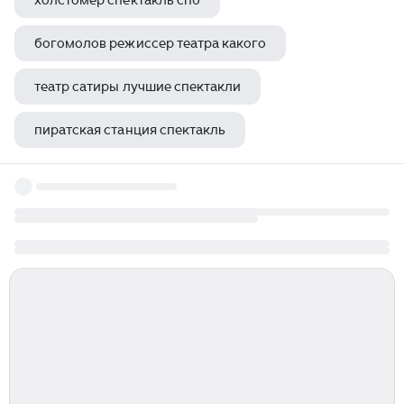
холстомер спектакль спб
богомолов режиссер театра какого
театр сатиры лучшие спектакли
пиратская станция спектакль
дк рубин спектакли