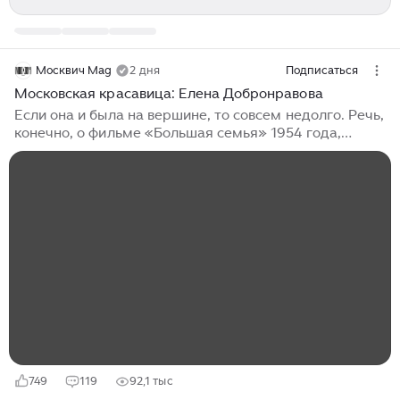
Москвич Mag
2 дня
Подписаться
Московская красавица: Елена Добронравова
Если она и была на вершине, то совсем недолго. Речь,
конечно, о фильме «Большая семья» 1954 года,
который не только полюбился зрителям, но и получил
приз в Каннах. Однако главных ролей у
Добронравовой всего ничего, и большинство этих
картин позабыто. Программки ее спектаклей в театре
им. Вахтангова, где Елена Борисовна прослужила 45
лет, тоже давно истлели. Но осталась легенда о
красивой и талантливой актрисе, которая могла бы
стать настоящей звездой, если бы не характер.
Добронравова казалась странной...
749
119
92,1 тыс