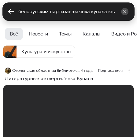
Всё
Новости
Темы
Каналы
Видео и Р
Культура и искусство
Смоленская областная библиотека им. А. Т. Твардовского
4 года
Подписаться
Литературные четверги. Янка Купала