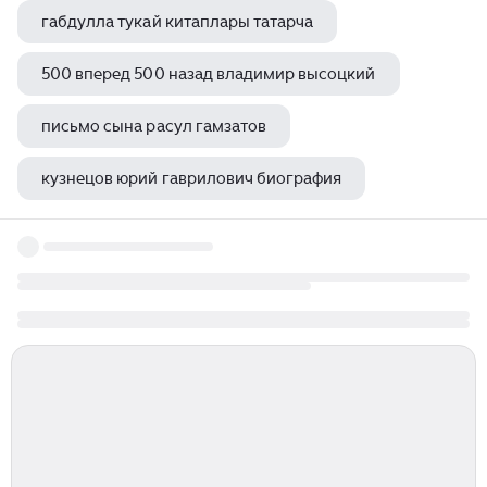
габдулла тукай китаплары татарча
500 вперед 500 назад владимир высоцкий
письмо сына расул гамзатов
кузнецов юрий гаврилович биография
я концепция роберт бернс книга