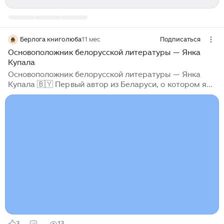
Берлога книголюба
11 мес
Подписаться
Основоположник белорусской литературы — Янка
Купала
Основоположник белорусской литературы — Янка
Купала 🇧🇾 Первый автор из Беларуси, о котором я
хотел бы рассказать вам — Янка Купала. Узнал о нем
я совершенно случайно: гуляя по Минску в первый
день пребывания в городе, я увидел небольшое
здание в одном из парков столицы Беларуси. Оно как
раз-таки и оказалось музеем, посвященным
творчеству этого белорусского поэта, переводчика и
литератора. Внутри оказалось большое количество
экспонатов, рассказывающих о жизни Янки Купалы, о
его творчестве и судьбе...
3
13