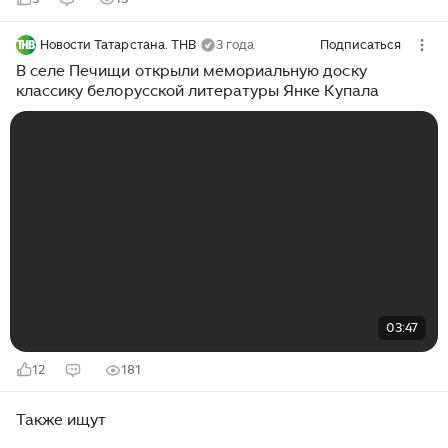
Новости Татарстана. ТНВ
3 года
Подписаться
В селе Печищи открыли мемориальную доску
классику белорусской литературы Янке Купала
03:47
12
181
Также ищут