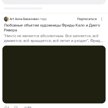
Art Анна Баканова
4 года
Подписаться
Любовные объятия художницы Фриды Кало и Диего
Ривера
"Ничто не является абсолютным. Все меняется, всё
движется, всё вращается, всё летит и уходит", Фрида
Кало "Любовное объятие вселенной, Земля (Мексика),
Диего, я и сеньор Ксолотль" была написана Фридой
Кало в 1949 году. Она написала её маслом на
мазоните и при всей глубине замысла уместила её на
полотне размерами 70 на 60,5 см. Картина содержит
множество слоёв переплетающихся объятий,
мужское и женское, свет и тень, Земля и небо🌿 💖 🌿
💖Двойственный лик Вселенной, изображённый
светлым и тёмным фоном...
1
89