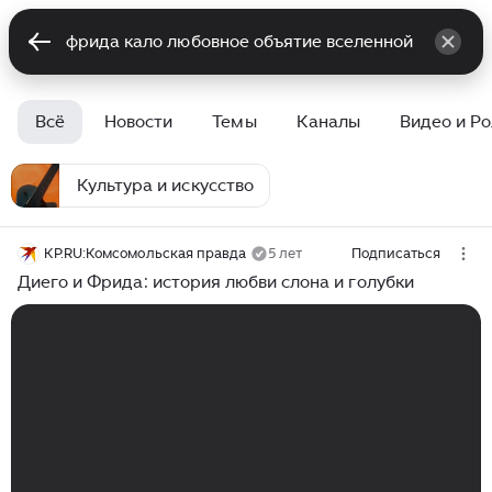
Всё
Новости
Темы
Каналы
Видео и Р
Культура и искусство
KP.RU:Комсомольская правда
5 лет
Подписаться
Диего и Фрида: история любви слона и голубки