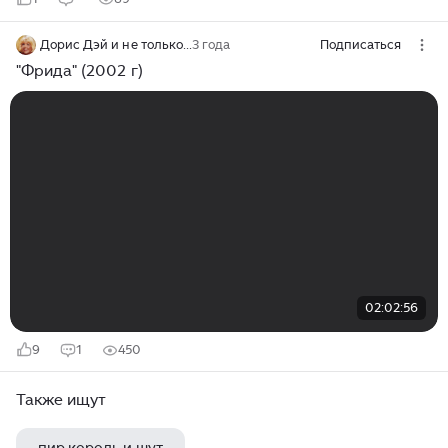
Дорис Дэй и не только...
3 года
Подписаться
"Фрида" (2002 г)
02:02:56
9
1
450
Также ищут