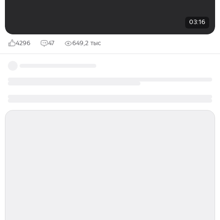
03:16
4296
47
649,2 тыс