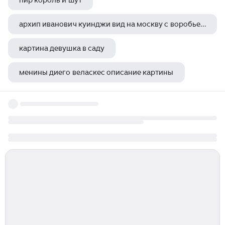
пир король и шут
архип иванович куинджи вид на москву с воробьевых гор
картина девушка в саду
менины диего веласкес описание картины
картина девушка с контрабасом