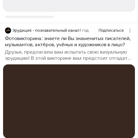
Эрудиция - познавательный канал
1 год
Подписаться
Фотовикторина: знаете ли Вы знаменитых писателей,
музыкантов, актёров, учёных и художников в лицо?
Друзья, предлагаем вам испытать свою визуальную
эрудицию! В этой викторине вам предстоит отгадать
знаменитых людей разных эпох и совершенно
разнообразных сфер деятельности по фотографии.
Даже 6/9 правильных ответов - уже неплохой
результат. Давайте же выясним, сколько...