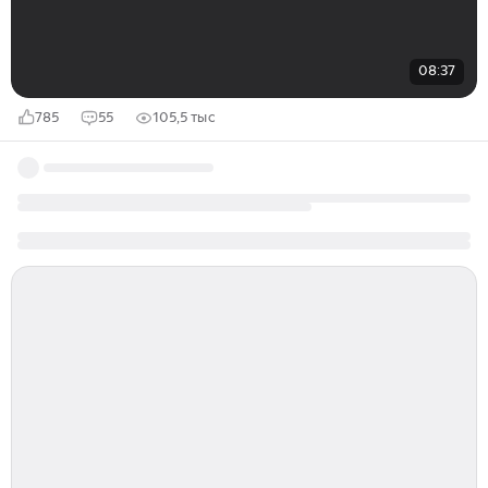
08:37
785
55
105,5 тыс