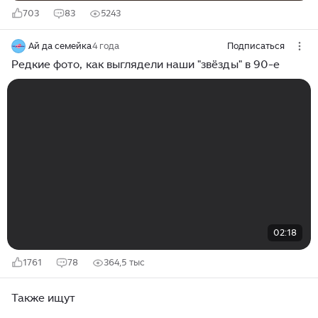
703
83
5243
Ай да семейка
4 года
Подписаться
Редкие фото, как выглядели наши "звёзды" в 90-е
02:18
1761
78
364,5 тыс
Также ищут