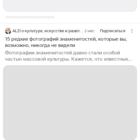
ALZI о культуре, искусстве и развлечениях
2 мес
Подписаться
15 редких фотографий знаменитостей, которые вы,
возможно, никогда не видели
Фотографии знаменитостей давно стали особой
частью массовой культуры. Кажется, что известных
людей мы видим постоянно: на экранах, обложках,
афишах, в хронике светской жизни, в архивных
публикациях и бесконечных подборках снимков
прошлых лет. Однако именно редкие кадры вызывают
наибольший интерес. Они позволяют увидеть
человека вне привычного образа, словно случайно
заглянуть за кулисы тщательно выстроенной
публичности и заметить не символ эпохи, а живую
личность. Интерес к таким фотографиям объясняется
довольно просто...