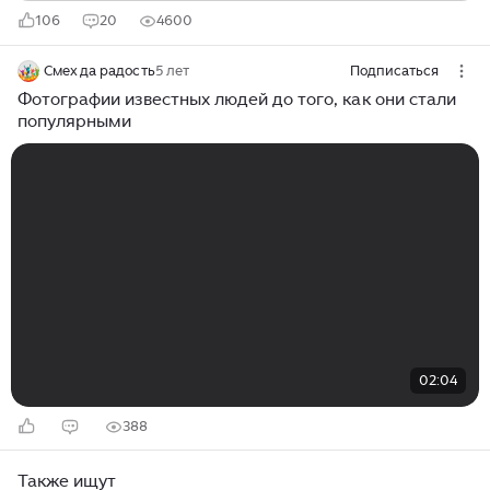
106
20
4600
Смех да радость
5 лет
Подписаться
Фотографии известных людей до того, как они стали
популярными
02:04
388
Также ищут