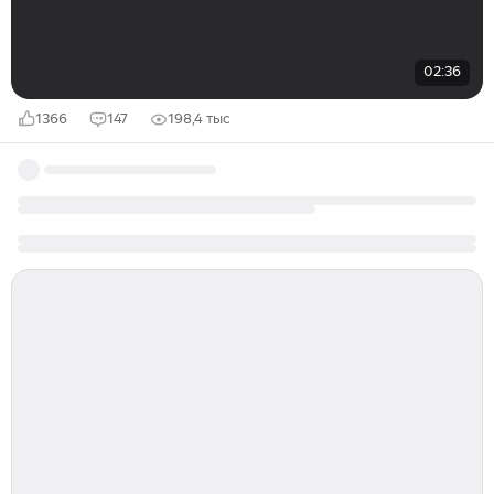
02:36
1366
147
198,4 тыс