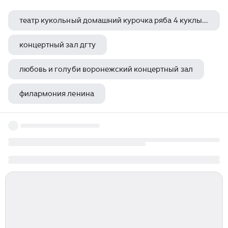
театр кукольный домашний курочка ряба 4 куклы перчатки десятое королевство
концертный зал дгту
любовь и голуби воронежский концертный зал
филармония ленина
свиридов курская филармония