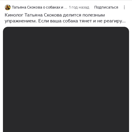
Татьяна Скокова о собаках и жизни
1 год назад
Подписаться
Кинолог Татьяна Скокова делится полезным
упражнением. Если ваша собака тянет и не реагирует
на подзыв, это одно из упражнений, которое вам
поможет.