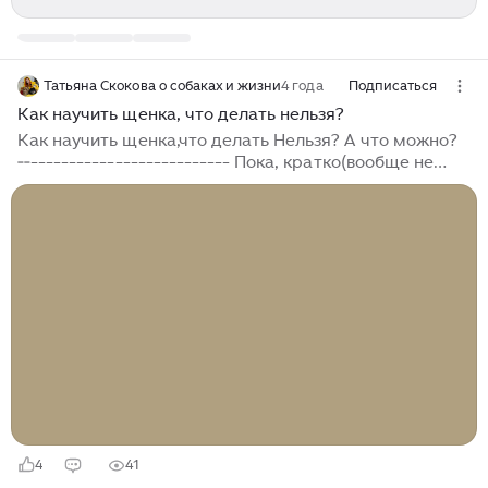
Татьяна Скокова о собаках и жизни
4 года
Подписаться
Как научить щенка, что делать нельзя?
Как научить щенка,что делать Нельзя? А что можно?
‐‐-------------------------- Пока, кратко(вообще не
выходит, объём информации очень велик) и по
пунктам. Как же объяснять щенкам, что НЕЛЬЗЯ
делать? А они вообще знают, что можно? Ну, в смысле,
они все пробуют, что им доступно, но не
догадываются, что еще, в принципе, можно делать.
Люди любят сравнивать детей и собак. В таком
случае, это будет пример очень понятный. Если
человеческое дитя не занимать ничем. Ну вот, оно
само по себе. Мы не показываем ему лепку, зарядку,
танец, рисование, новые игрушки итд...
4
41