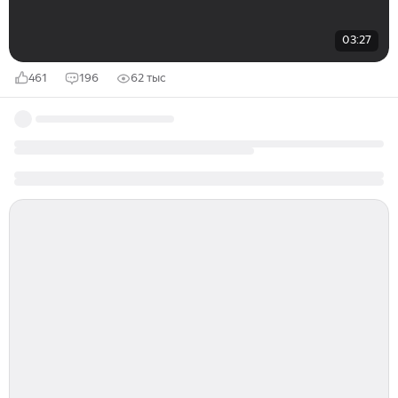
03:27
461
196
62 тыс