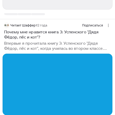
Читает Шафферт
2 года
Подписаться
Почему мне нравится книга Э. Успенского "Дядя
Фёдор, пёс и кот"?
Впервые я прочитала книгу Э. Успенского "Дядя
Фёдор, пёс и кот", когда училась во втором классе.
Мне дала ее почитать подруга, и я перечитала
повесть раз пять, потому что книгу нужно было
возвращать, а история мне очень нравилась. Потом,
уже в старших классах, книгу мне подарили подруги,
так в 15 лет у меня появилась своя. Затем для сына я
купила издание с иллюстрациями Виктора Чижикова,
а сейчас, увидев переиздание с иллюстрациями
Геннадия Калиновского, тоже сразу захотела его в
свою домашнюю библиотеку...