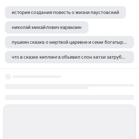
история создания повесть о жизни паустовский
николай михайлович карамзин
пушкин сказка о мертвой царевне и семи богатырях герои главные
что в сказке киплинга объявил слон хатхи затрубив у водопада
успенский викторина вниз по волшебной реке