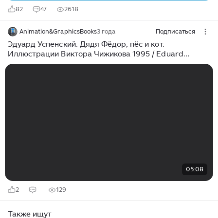
82
47
2618
Animation&GraphicsBooks
3 года
Подписаться
Эдуард Успенский. Дядя Фёдор, пёс и кот.
Иллюстрации Виктора Чижикова 1995 / Eduard
Uspensky. Uncle Fedya, His Dog, and His Cat. 1995
05:08
2
129
Также ищут