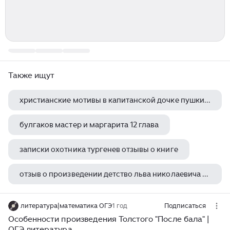
Также ищут
христианские мотивы в капитанской дочке пушкина
булгаков мастер и маргарита 12 глава
записки охотника тургенев отзывы о книге
отзыв о произведении детство льва николаевича толстого
дворянское гнездо тургенева где находится
литература|математика ОГЭ
1 год
Подписаться
Особенности произведения Толстого "После бала" |
ОГЭ литература