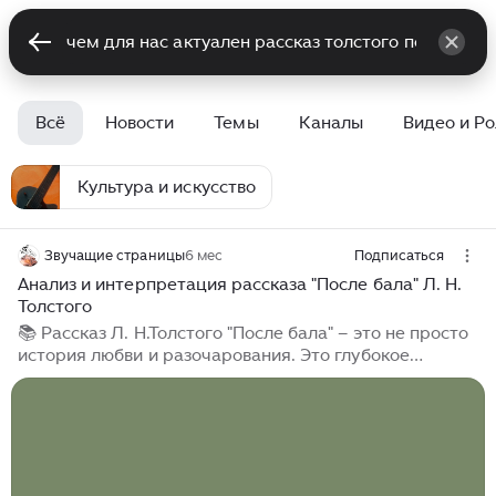
Всё
Новости
Темы
Каналы
Видео и Р
Культура и искусство
Звучащие страницы
6 мес
Подписаться
Анализ и интерпретация рассказа "После бала" Л. Н.
Толстого
📚 Рассказ Л. Н.Толстого "После бала" – это не просто
история любви и разочарования. Это глубокое
исследование человеческой природы, нравственных
дилемм. ☑️ Контраст как основа: До и После Самое
очевидное и мощное средство, которое использует
Л...