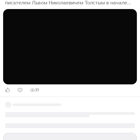
писателем Львом Николаевичем Толстым в начале
XX века. Произведение создавалось в 1903 году,
однако опубликовано было уже после смерти автора
— в 1911 году...
31