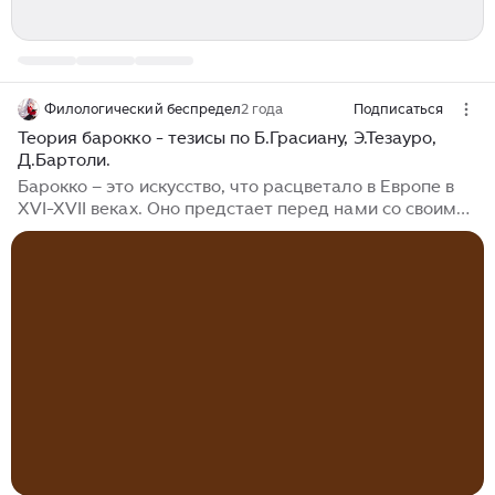
Филологический беспредел
2 года
Подписаться
Теория барокко - тезисы по Б.Грасиану, Э.Тезауро,
Д.Бартоли.
Барокко – это искусство, что расцветало в Европе в
XVI-XVII веках. Оно предстает перед нами со своим
вниманием к деталям, символикой и аллегорией,
грандиозной композицией, преувеличением,
эмоциональностью, роскошью, изяществом изогнутых
линий и обилием декоративных элементов. Барокко в
искусстве – явление противоречивое, здесь было
создано множество разнообразных и значительных
художественных произведений. Бальтасар Грасиан -
известный испанский писатель и философ,
родившийся 8 января 1601 года в семье врача в
небольшом городке Бельмонте, что расположено в
Арагоне...