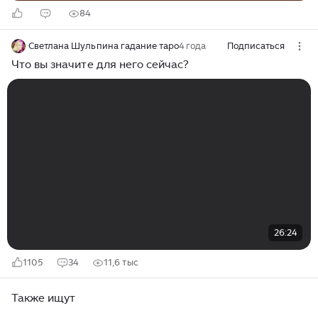
84
Светлана Шульпина гадание таро
4 года
Подписаться
Что вы значите для него сейчас?
26:24
1105
34
11,6 тыс
Также ищут