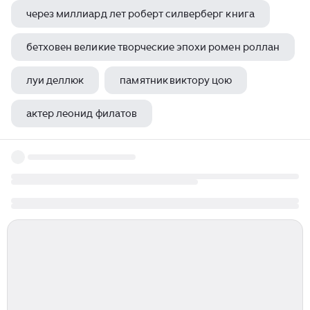
через миллиард лет роберт силверберг книга
бетховен великие творческие эпохи ромен роллан
луи деллюк
памятник виктору цою
актер леонид филатов