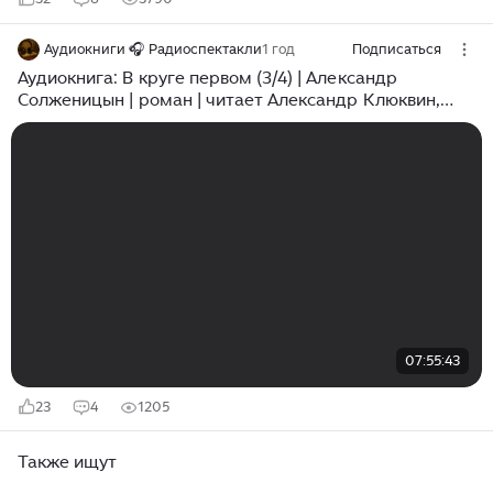
Аудиокниги 🎧 Радиоспектакли
1 год
Подписаться
Аудиокнига: В круге первом (3/4) | Александр
Солженицын | роман | читает Александр Клюквин,
2015 год | слушать онлайн бесплатно
07:55:43
23
4
1205
Также ищут