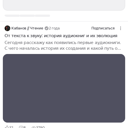
Кабанов // Чтение
2 года
Подписаться
От текста к звуку: история аудиокниг и их эволюция
Сегодня расскажу как появились первые аудиокниги.
С чего началась история их создания и какой путь они
прошли за почти полтора века: от записей на
цилиндрах до цифровых книг, озвученных самими
авторами. Запускайте граммофон и начинаем!
Говорящая книга Условно, первой “аудиокнигой”
можно назвать хоть устные пересказы сказок при
свете лучины или любой заранее написанный
надиктованный текст. В древности люди передавали
истории и мифы устно, и это был единственный
способ сохранить знания и передать их потомкам...
32
8
3790