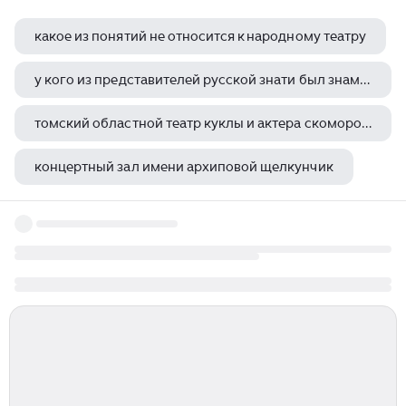
какое из понятий не относится к народному театру
у кого из представителей русской знати был знаменитый крепостной театр меншиковы
томский областной театр куклы и актера скоморох имени романа виндермана
концертный зал имени архиповой щелкунчик
концертный зал main stage схема