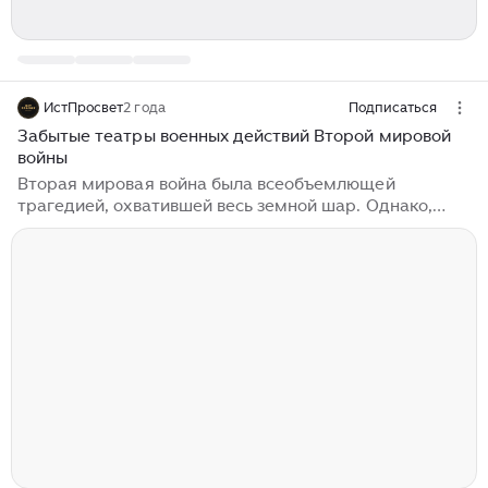
ИстПросвет
2 года
Подписаться
Забытые театры военных действий Второй мировой
войны
Вторая мировая война была всеобъемлющей
трагедией, охватившей весь земной шар. Однако,
несмотря на внимание, уделяемое теме Второй
мировой войны, ряд ее сражений со временем были
забыты. Вот некоторые из фронтов, которым
практически не отражены в истории. Бирма ключ к
Индии В 1941 г. японцы вторглись в Бирму с целью
разорвать союзнические связи между Индией и
Китаем. Поскольку Бирма находилась под контролем
Японии, британцы не могли обеспечить безопасность
линий снабжения между Индией и Китаем. Это
разделило фронт на два сектора, что было очень
выгодно японцам...