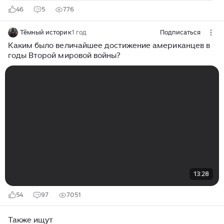
46
5
776
Тёмный историк
1 год
Подписаться
Каким было величайшее достижение американцев в
годы Второй мировой войны?
13:28
54
97
7051
Также ищут