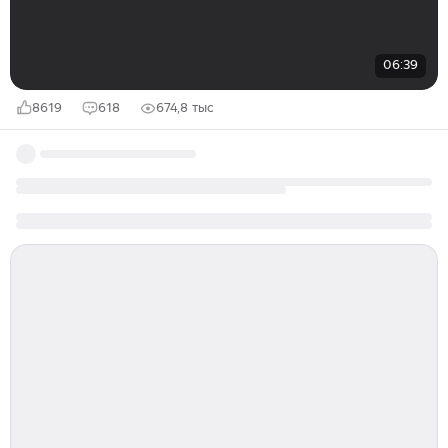
06:39
8619
618
674,8 тыс